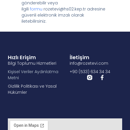
gönderebilir veya
ilgili
formu
rozetevi@hs02.kep.tr adresine
güvenli elektronik imzalı olarak
iletebilirsiniz.
Hızlı Erişim
İletişim
Bilgi Toplumu Hizmetleri
info@rozetevi.com
Kişisel Veriler Aydınlatma
+90 (533) 634 34 34
Metni
Gizlilik Politikası ve Yasal
Hükümler