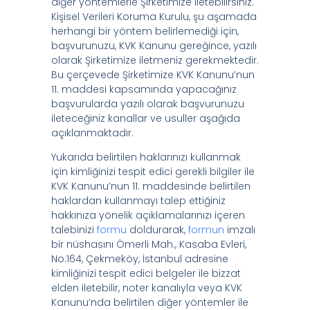
diğer yöntemlerle Şirketimize iletebilirsiniz.
Kişisel Verileri Koruma Kurulu, şu aşamada
herhangi bir yöntem belirlemediği için,
başvurunuzu, KVK Kanunu gereğince, yazılı
olarak Şirketimize iletmeniz gerekmektedir.
Bu çerçevede Şirketimize KVK Kanunu’nun
11. maddesi kapsamında yapacağınız
başvurularda yazılı olarak başvurunuzu
ileteceğiniz kanallar ve usuller aşağıda
açıklanmaktadır.
Yukarıda belirtilen haklarınızı kullanmak
için kimliğinizi tespit edici gerekli bilgiler ile
KVK Kanunu’nun 11. maddesinde belirtilen
haklardan kullanmayı talep ettiğiniz
hakkınıza yönelik açıklamalarınızı içeren
talebinizi
formu
doldurarak,
formun
imzalı
bir nüshasını Ömerli Mah., Kasaba Evleri,
No:164, Çekmeköy, İstanbul adresine
kimliğinizi tespit edici belgeler ile bizzat
elden iletebilir, noter kanalıyla veya KVK
Kanunu’nda belirtilen diğer yöntemler ile